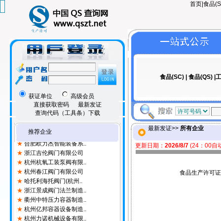
首页
|
食品(S
★
山东斯诺宝尔制冷科技..
★
山东柳工叉车有限公司
★
山东隆江食品设备有限..
★
山东腾峻化工装备有限..
★
烟台领晟机械有限公司
★
莱州市荣承机械制造有..
★
青岛正信安达环保设备..
★
东营市永佳机械制造有..
食品(SC)
|
食品(QS)
|
工
★
山东鑫瑞重工有限公司
★
山东中机特种装备有限..
获证单位
高级会员
★
青岛开拓隆海智控有限..
直接获取密码
最新发证
★
临沂丰瓷新材料科技有..
查询代码（工具条）下载
★
山东金钻金属制品有限..
最新发证>>
所有企业
★
宣城品宙洁净科技有限..
推荐企业
★
合肥欧力杰智能装备系..
更新日期：
2026/8/7
(24：00
★
浙江吉伦阀门有限公司
★
杭州杭氧工装泵阀有限..
★
杭州春江阀门有限公司
食品生产许可证
★
哈托利海托阀门(杭州..
★
浙江景成阀门法兰制造..
★
衢州中特压力容器制造..
★
杭州亿邦容器设备制造..
★
杭州力诺机械设备有限..