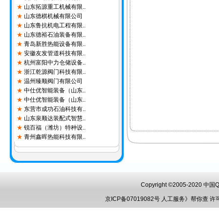
★
山东拓源重工机械有限..
★
山东德棋机械有限公司
★
山东鲁抗机电工程有限..
★
山东德裕石油装备有限..
★
青岛新胜热能设备有限..
★
安徽友发管道科技有限..
★
杭州富阳中力仓储设备..
★
浙江乾源阀门科技有限..
★
温州臻顺阀门有限公司
★
中仕优智能装备（山东..
★
中仕优智能装备（山东..
★
东营市成功石油科技有..
★
山东泉顺达装配式智慧..
★
锐百福（潍坊）特种设..
★
青州鑫晖热能科技有限..
★
台励福机器设备（青岛..
★
迈通科技(浙江)有限..
★
安徽冷德节能科技有限..
★
阜阳海创智能机械有限..
★
浙江澳堃智能控制设备..
Copyright ©2005-2020 
★
宁波天翼石化重型设备..
★
丽水意德阀门有限公司
京ICP备07019082号
人工服务》帮你查
许
★
杭州耐特阀门股份有限..
★
淄博鲲鹏防腐设备有限..