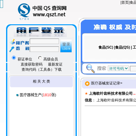
|
首页
|
食品
食品(SC)
|
食品(QS)
|
工
获证单位
高级会员
直接获取密码
最新发证
查询代码（工具条）下载
相 关 大 类
医疗器械发证记录>
★
上海欧叶齿科技术有限公司
医疗器械生产(
1810
张)
信息
： 上海欧叶齿科技术有限公